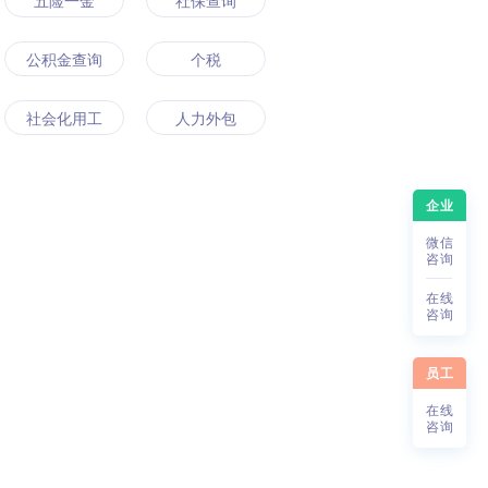
五险一金
社保查询
公积金查询
个税
社会化用工
人力外包
企业
微
信
咨
询
在
线
咨
询
员工
在
线
咨
询