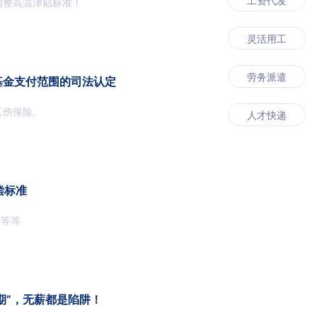
工资代发
调整高温津贴标准！
灵活用工
劳务派遣
基金支付范围的司法认定
工伤保险。
人才快递
偿标准
年等等
用期”，无薪都是陷阱！