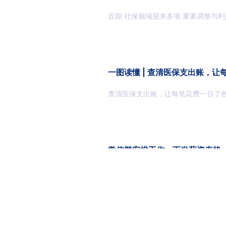
一图读懂 | 查清医保支出账，让
查清医保支出账，让每笔花费一目了
微信群安排工作、下发薪资表格
吗？
如今绝大多数企业依靠微信群分配工