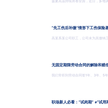
盛夏高温持续席卷全国，近日，多地
“先工伤后补缴”情形下工伤保险
高某系某公司职工，公司未为其缴纳
无固定期限劳动合同的解除和赔
我们常听到劳动合同签1年、3年、5
职场新人必看：“试岗期” ≠“试