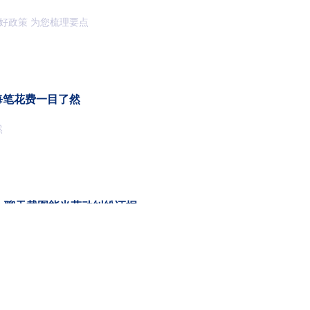
近期 社保领域迎来多项 重要调整与利好政策 为您梳理要点
每笔花费一目了然
然
，聊天截图能当劳动纠纷证据
作、传递工资表、发放各类办公文件