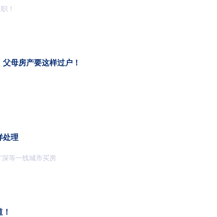
入职！
，父母房产要这样过户！
样处理
广深等一线城市买房
道！