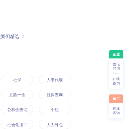
类案例精选
企业
微
信
咨
询
在
线
社保
人事代理
咨
询
五险一金
社保查询
员工
在
线
公积金查询
个税
咨
询
社会化用工
人力外包