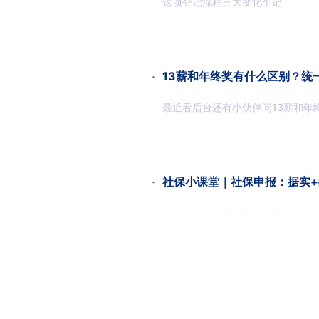
这项登记流程三大变化牢记
·
13薪和年终奖有什么区别？统
最近看后台还有小伙伴问13薪和年
·
社保小课堂｜社保申报：据实
社保申报：据实+按时，缺一不可
·
用工、参保分属两家分公司，
上海某资源顾问有限公司下设四川