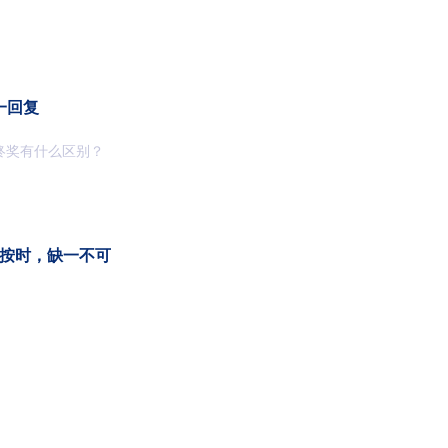
一回复
终奖有什么区别？
+按时，缺一不可
工伤待遇该找谁领？
分公司和安徽分公司。