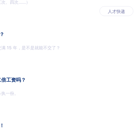
四次......）
人才快递
了？
满 15 年，是不是就能不交了？
二倍工资吗？
各执一份。
！