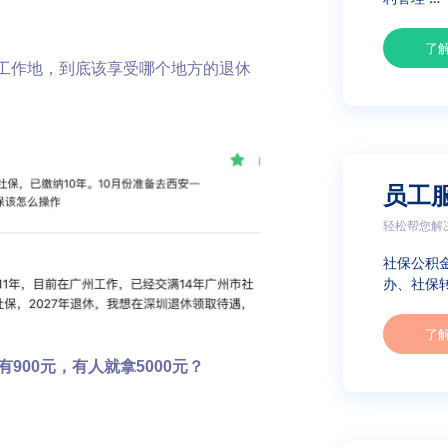
了
工作地，到底该享受哪个地方的退休
员工
轻松帮您解
社保公积
办、社保转
了
900元，有人就拿5000元？