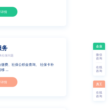
解详情
企业
服务
微
信
决社保问题
咨
询
金缴费、社保公积金查询、 社保卡补
在
线
移 …
咨
询
解详情
员工
在
线
咨
询