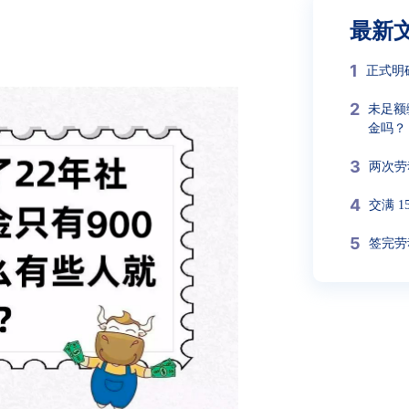
最新
1
正式明
2
未足额
金吗？
3
两次劳
4
交满 
5
签完劳