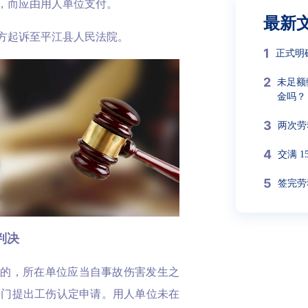
，而应由用人单位支付。
最新
方起诉至平江县人民法院。
1
正式明
2
未足额
金吗？
3
两次劳
4
交满 
5
签完劳
判决
害的，所在单位应当自事故伤害发生之
部门提出工伤认定申请。用人单位未在