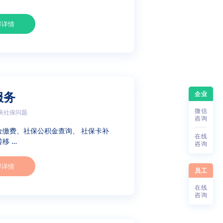
解详情
企业
服务
微
信
决社保问题
咨
询
金缴费、社保公积金查询、 社保卡补
在
线
移 …
咨
询
解详情
员工
在
线
咨
询