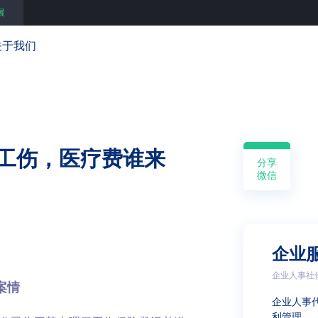
展
关于我们
工伤，医疗费谁来
分享
微信
企业
企业人事社
案情
企业人事
利管理 …