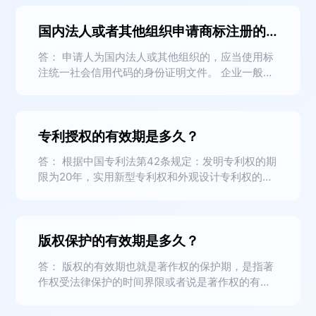
以初步审定公告。对初步审定公告的商标，自公告
国内法人或者其他组织申请商标注册的身份证明文件都有哪些？
之日起三个月内，公告期满无异议的，予以核准注
册，发给商标注册证，并予公告。 不过现在商标注
答： 申请人为国内法人或其他组织的，应当使用标
册时间有所缩短，从注册到拿证，比较快的一般10
注统一社会信用代码的身份证明文件。 企业一般应
个月以内就可以拿证了。 商标局应当自收到商标注
提交营业执照，非企业可以提交《事业单位法人证
册申请文件之日起一般六个月内就会审查完毕，符
书》《社会团体法人登记证书》《民办非企业单位
合本法有关规定的，予以初步审定公告。对初步审
登记证书》《基金会法人登记证书》《律师事务所
定公告的商标，自公告之日起三个月内，公告期满
专利授权的有效期是多久？
执业许可证》等身份证明文件。 期刊证、办学许可
无异议的，予以核准注册，一般一个月左右会发给
证、卫生许可证等不能作为申请人身份证明文件。
商标注册证，并予公告。
答： 根据中国专利法第42条规定：发明专利权的期
限为20年，实用新型专利权和外观设计专利权的期
限为10年，均自申请日起计算。 1、专利法所称申
请日，有优先权的，指优先权日。 2、申请专利保
护期限要注意，使用他人专利期限一定要向专利局
版权保护的有效期是多久？
检索后再选择使用。 当在下列情况下，专利权提前
终止： 1、专利权人没有按照规定缴纳年费的。 2、
答： 版权的有效期也就是著作权的保护期，是指著
专利权人以书面形式声明放弃其专利权的。
作权受法律保护的时间界限或者说是著作权的有效
期限。在著作权的期限内，作品的著作权受法律保
护;著作权期限届满，就丧失著作权，该作品便进入