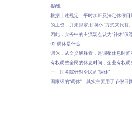
报酬。
根据上述规定，平时加班及法定休假日
的工资，并未规定用“补休”方式来代替
因此，实务中的主流观点认为“补休”仅
02.调休是什么
调休，从文义解释看，是调整休息时间
有权调整全民的休息时间，企业有权调
一、国务院针对全民的“调休”
国家级的“调休”，其实主要用于节假日
“调休”是指将某个特定的公休日调到其
性质是不一样的：
● “补休”是在工作日进行休息弥补之
未发生变化。
● “调休”是国家利用公权力直接改变