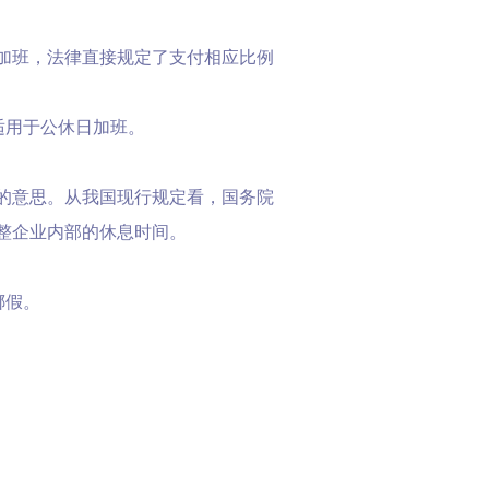
加班，法律直接规定了支付相应比例
。
适用于公休日加班。
的意思。从我国现行规定看，国务院
整企业内部的休息时间。
挪假。
它时间（一般是往后调）。这和“补休”
前的公休日的加班时间，公休日的日期并
了公休日的日期，将一个不属公休日的日