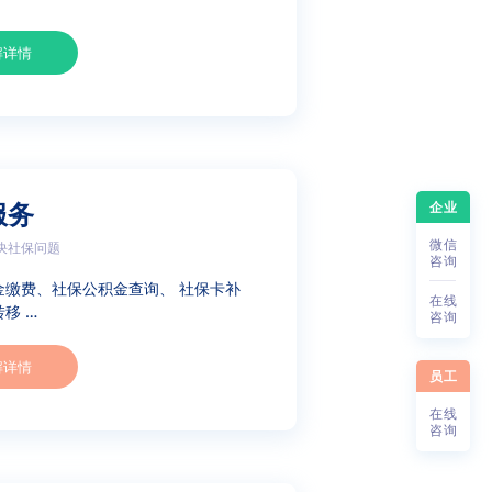
解详情
企业
服务
微
信
决社保问题
咨
询
金缴费、社保公积金查询、 社保卡补
在
线
移 …
咨
询
解详情
员工
在
线
咨
询