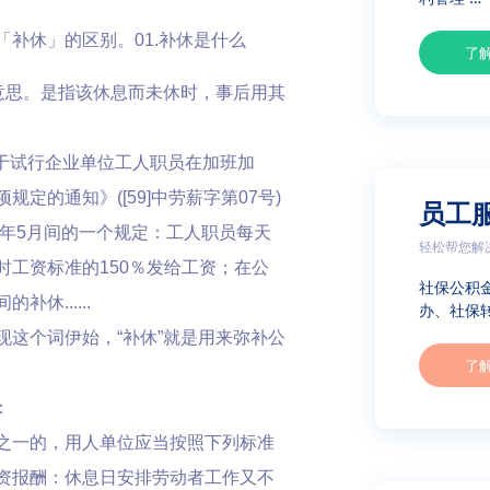
补休」的区别。01.补休是什么
了
意思。是指该休息而未休时，事后用其
关于试行企业单位工人职员在加班加
定的通知》([59]中劳薪字第07号)
员工
6年5月间的一个规定：工人职员每天
轻松帮您解
工资标准的150％发给工资；在公
社保公积
休......
办、社保转
这个词伊始，“补休”就是用来弥补公
了
：
之一的，用人单位应当按照下列标准
资报酬：休息日安排劳动者工作又不