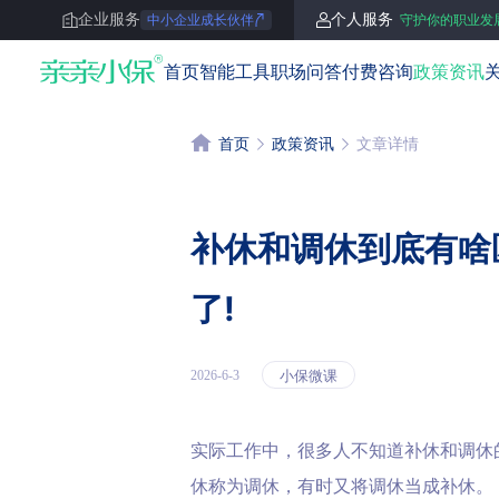
企业服务
个人服务
中小企业成长伙伴
守护你的职业发
亲亲小保
首页
智能工具
职场问答
付费咨询
政策资讯
首页
政策资讯
文章详情
补休和调休到底有啥
了!
小保微课
2026-6-3
实际工作中，很多人不知道补休和调休
休称为调休，有时又将调休当成补休。