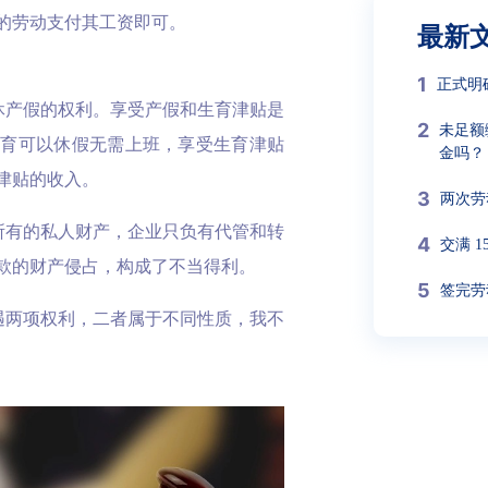
的劳动支付其工资即可。
最新
1
正式明
休产假的权利。享受产假和生育津贴是
2
未足额
生育可以休假无需上班，享受生育津贴
金吗？
津贴的收入。
3
两次劳
所有的私人财产，企业只负有代管和转
4
交满 
款的财产侵占，构成了不当得利。
5
签完劳
遇两项权利，二者属于不同性质，我不