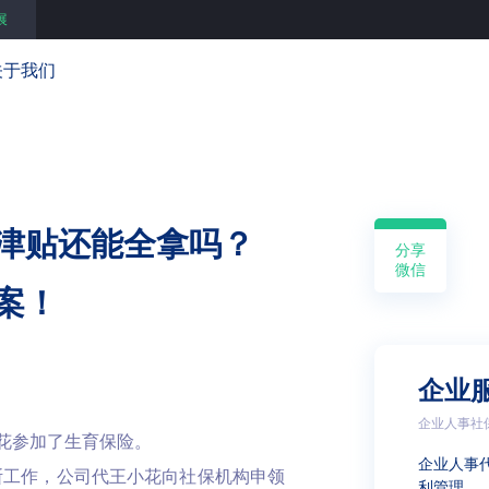
展
关于我们
津贴还能全拿吗？
分享
微信
案！
企业
企业人事社
花参加了生育保险。
企业人事
中断工作，公司代王小花向社保机构申领
利管理 …