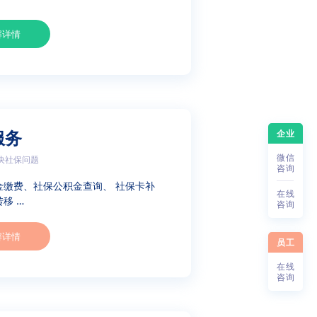
解详情
企业
服务
微
信
决社保问题
咨
询
金缴费、社保公积金查询、 社保卡补
在
线
移 …
咨
询
解详情
员工
在
线
咨
询