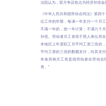
法院认为，双方争议焦点为经济补偿金
《中华人民共和国劳动合同法》第四十
位工作的年限，每满一年支付一个月
不满一年的，按一年计算；不满六个
补偿。劳动者月工资高于用人单位所
本地区上年度职工月平均工资三倍的
平均工资的三倍的数额支付，向其支
本条所称月工资是指劳动者在劳动合
资。”
本案中，黄飞鸿于2018年4月30日
平均工资为14072.53元/月，并没有
倍，故应按实际工资计算经济补偿金。
至于补偿年限，黄飞鸿在国光电器公司