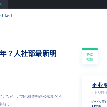
展
关于我们
2年？人社部最新明
分享
微信
企业
企业人事社
“N+1"，"2N"相关赔偿公式学的不
企业人事
半解：
利管理 …