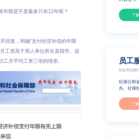
算年限是不是最多只有12年呢？
了
公开回复，明确“支付经济补偿的年限
者月工资高于用人单位所在直辖市、设
员工
职工月平均工资三倍的情形。
轻松帮您解
社保公积
办、社保转
了