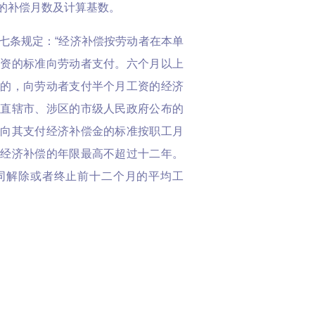
的补偿月数及计算基数。
七条规定：“经济补偿按劳动者在本单
工资的标准向劳动者支付。六个月以上
月的，向劳动者支付半个月工资的经济
在直辖市、涉区的市级人民政府公布的
，向其支付经济补偿金的标准按职工月
付经济补偿的年限最高不超过十二年。
同解除或者终止前十二个月的平均工
与公司解除劳动关系，离职前十二个月的
超过上年度职工月平均工资7425元的三
、公司的工作共22年9个月，即经济