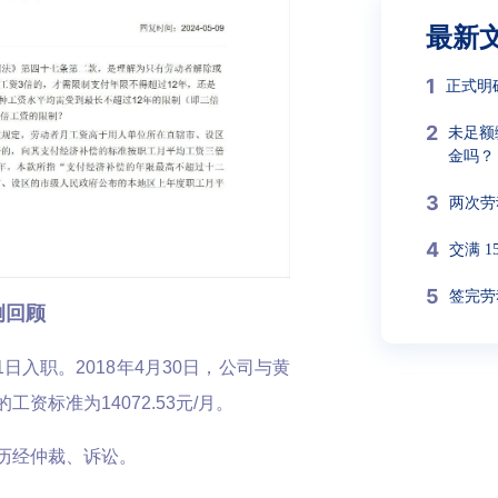
最新
1
正式明
2
未足额
金吗？
3
两次劳
4
交满 
5
签完劳
例回顾
日入职。2018年4月30日，公司与黄
资标准为14072.53元/月。
历经仲裁、诉讼。