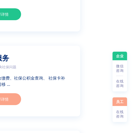
解详情
企业
服务
微
信
决社保问题
咨
询
金缴费、社保公积金查询、 社保卡补
在
线
移 …
咨
询
解详情
员工
在
线
咨
询