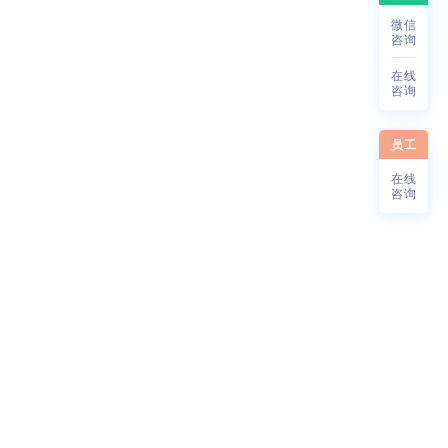
微
信
咨
询
在
线
咨
询
员工
在
线
咨
询