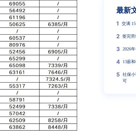
最新
1
交满 
2
签完劳
3
202
4
13薪
5
社保小
可