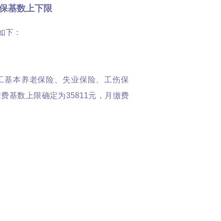
社保基数上下限
如下：
度职工基本养老保险、失业保险、工伤保
基数上限确定为35811元，月缴费
数的上限调整为37302元/月，下限调