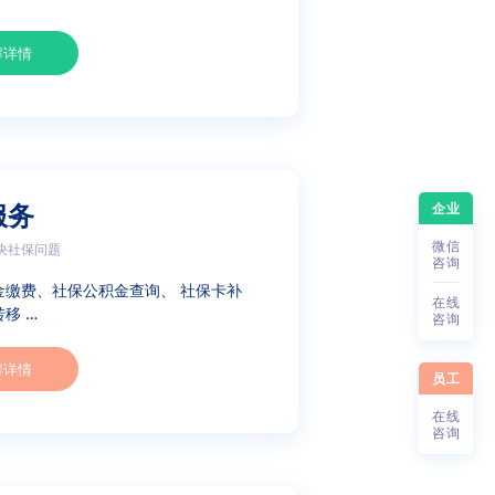
解详情
企业
服务
微
信
决社保问题
咨
询
金缴费、社保公积金查询、 社保卡补
在
线
移 …
咨
询
解详情
员工
在
线
咨
询