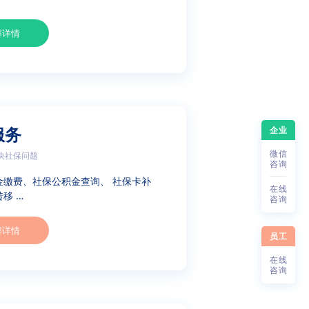
解详情
企业
服务
微
信
决社保问题
咨
询
金缴费、社保公积金查询、 社保卡补
在
线
移 …
咨
询
解详情
员工
在
线
咨
询