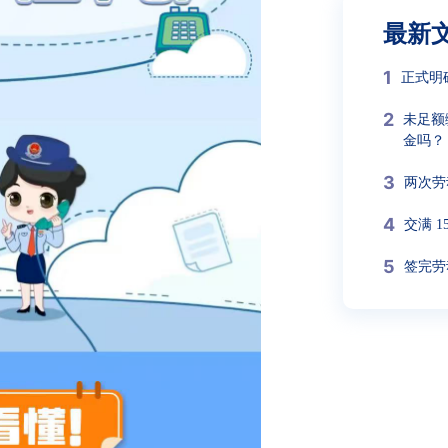
最新
1
正式明
2
未足额
金吗？
3
两次劳
4
交满 
5
签完劳