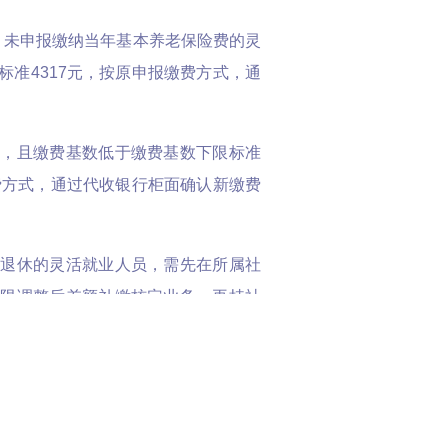
止，未申报缴纳当年基本养老保险费的灵
准4317元，按原申报缴费方式，通
险，且缴费基数低于缴费基数下限标准
费方式，通过代收银行柜面确认新缴费
、退休的灵活就业人员，需先在所属社
下限调整后差额补缴核定业务，再持社
活就业人员基本养老保险缴费业务的银
生很多疑问：
到底什么是调基？为什么