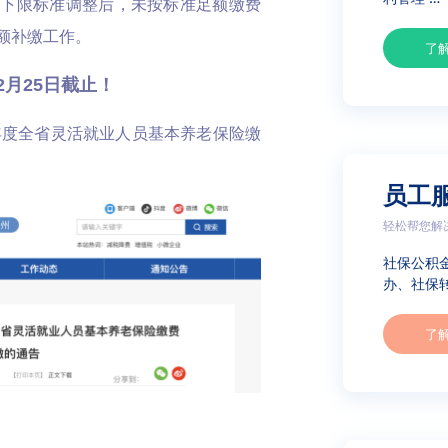
数下限标准调整后，未按标准足额缴费
额补缴工作。
了
2月25日截止！
年度全省灵活就业人员基本养老保险缴
员工
轻松帮您解
社保公积
办、社保转
了