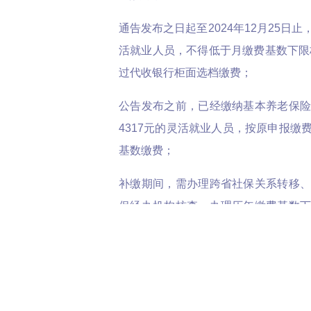
通告发布之日起至2024年12月25日
活就业人员，不得低于月缴费基数下限标
过代收银行柜面选档缴费；
公告发布之前，已经缴纳基本养老保
4317元的灵活就业人员，按原申报缴
基数缴费；
补缴期间，需办理跨省社保关系转移
保经办机构核查、办理历年缴费基数
保经办机构开具的核定单据到开通灵
行网点缴费。
对于社保基数调整很多小伙伴都会产
社保费每年都在涨？