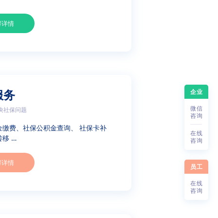
解详情
企业
服务
微
信
决社保问题
咨
询
金缴费、社保公积金查询、 社保卡补
在
线
移 …
咨
询
解详情
员工
在
线
咨
询