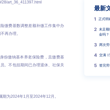
10/28/art_36_411397.html
最新
1
正式明
保险缴费基数调整差额补缴工作集中办
2
未足额
期不再办理。
金吗？
3
两次劳
4
交满 
人员身份缴纳基本养老保险费，且缴费基
5
人员。不包括期间已办理退休、社保关
签完劳
为2024年1月至2024年12月。